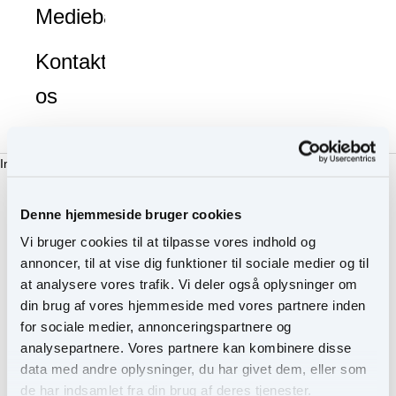
Mediebank
Kontakt
os
Indkøbskurv
Du skal være logget ind for at se dette produkt.
Denne hjemmeside bruger cookies
Vi bruger cookies til at tilpasse vores indhold og
annoncer, til at vise dig funktioner til sociale medier og til
at analysere vores trafik. Vi deler også oplysninger om
Anvendelse
din brug af vores hjemmeside med vores partnere inden
Anvendelse
for sociale medier, annonceringspartnere og
For et naturligt bronzed look, bland nuancerne sammen med
Din indkøbskurv er tom
analysepartnere. Vores partnere kan kombinere disse
Fan Brush og påfør på toppen af panden, kinderne og
data med andre oplysninger, du har givet dem, eller som
kæbelinjen. For at fremhæve, stryg penslen over den lyseste
Fortsæt med at handle
de har indsamlet fra din brug af deres tjenester.
nuance og påfør på toppen af næsen og kindbenene. Brug