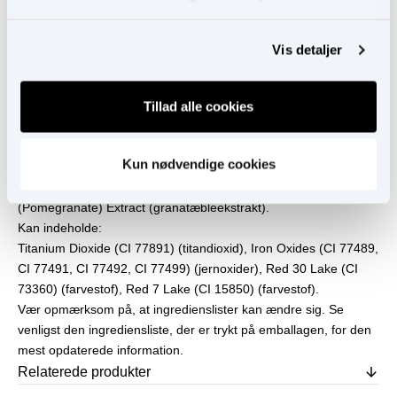
paletten ved at tage de enkelte nuancer og anvend som
bronzer, highlighter, blush eller øjenskygge.
Vis detaljer
Ingredienser
Ingredienser
Ingredienser:
Tillad alle cookies
Mica (mica), Boron Nitride (boron nitrid), Dimethicone
(dimethicon), Stearic Acid (stearinsyre), Helianthus Annuus
Kun nødvendige cookies
(Sunflower) Seed Oil (solsikkeolie), Pinus Strobus (Pine Bark)
Extract (hvid fyrrebarkekstrakt), Punica Granatum
(Pomegranate) Extract (granatæbleekstrakt).
Kan indeholde:
Titanium Dioxide (CI 77891) (titandioxid), Iron Oxides (CI 77489,
CI 77491, CI 77492, CI 77499) (jernoxider), Red 30 Lake (CI
73360) (farvestof), Red 7 Lake (CI 15850) (farvestof).
Vær opmærksom på, at ingredienslister kan ændre sig. Se
venligst den ingrediensliste, der er trykt på emballagen, for den
mest opdaterede information.
Relaterede produkter