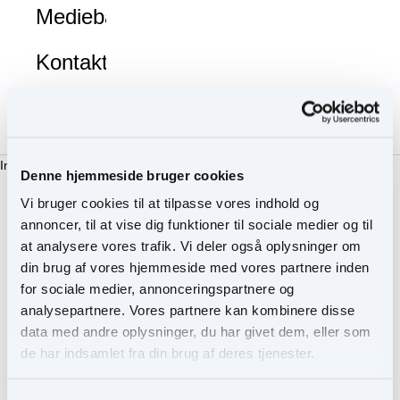
Mediebank
Kontakt
os
Indkøbskurv
Denne hjemmeside bruger cookies
Vi bruger cookies til at tilpasse vores indhold og
Du skal være logget ind for at se dette produkt.
annoncer, til at vise dig funktioner til sociale medier og til
at analysere vores trafik. Vi deler også oplysninger om
din brug af vores hjemmeside med vores partnere inden
for sociale medier, annonceringspartnere og
Anvendelse
Din indkøbskurv er tom
analysepartnere. Vores partnere kan kombinere disse
Anvendelse
data med andre oplysninger, du har givet dem, eller som
Påfør Glow Time Blush Stick på kinder eller kindben, og ton ud
Fortsæt med at handle
de har indsamlet fra din brug af deres tjenester.
med Multiuse Blending Brush eller fingerspidserne.
Ingredienser