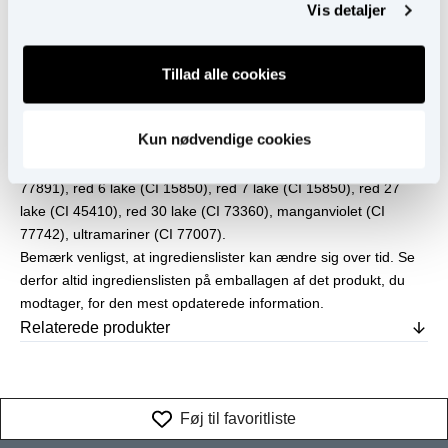
Ingredienser
Vis detaljer
Ingredienser:
caprylic/capric triglyceride, ceresin, ethylhexyl stearate,
octyldodecanol, silica, polybutene, synthetic fluorphlogopite,
Tillad alle cookies
mica, disteardimonium hectorite, propylene carbonate,
simmondsia chinensis (jojoba) seed oil, tin oxide.
Kun nødvendige cookies
Kan indeholde:
jernoxider (CI 77491, CI 77492, CI 77499), titandioxid (CI
77891), red 6 lake (CI 15850), red 7 lake (CI 15850), red 27
lake (CI 45410), red 30 lake (CI 73360), manganviolet (CI
77742), ultramariner (CI 77007).
Bemærk venligst, at ingredienslister kan ændre sig over tid. Se
derfor altid ingredienslisten på emballagen af det produkt, du
modtager, for den mest opdaterede information.
Relaterede produkter
Føj til favoritliste