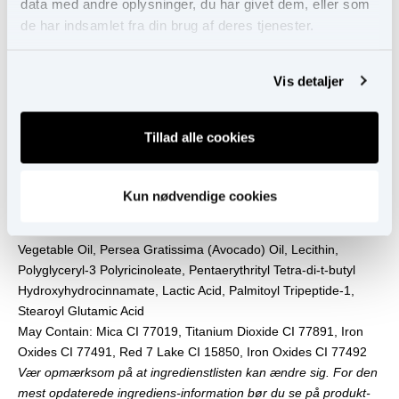
Ingredienser
data med andre oplysninger, du har givet dem, eller som
Fortsæt med at handle
Hydrogenated Poly(C6-14 Olefin), Ethylhexyl Hydroxystearate,
de har indsamlet fra din brug af deres tjenester.
Simmondsia Chinensis (Jojoba) Seed Oil, Ricinus Communis
(Castor) Seed Oil, Ethylene/Propylene/Styrene Copolymer,
Vis detaljer
Silica, Copernicia Cerifera (Carnauba) Wax/Copernicia Cerifera
Cera, Stearyl Behenate, Polyhydroxystearic Acid,
Caprylic/Capric Triglyceride, Ethylhexyl Palmitate,
Tillad alle cookies
Polyhydroxystearic Acid, Hydroxystearic Acid,
Butylene/Ethylene/Styrene Copolymer, Tribehenin, Mangifera
Indica (Mango) Seed Butter, Hydrolyzed Hyaluronic Acid,
Kun nødvendige cookies
Butyrospermum Parkii (Shea) Butter, Isostearic Acid, Vanilla
Planifolia Fruit Extract, Sorbitan Isostearate, Hydrogenated
Vegetable Oil, Persea Gratissima (Avocado) Oil, Lecithin,
Polyglyceryl-3 Polyricinoleate, Pentaerythrityl Tetra-di-t-butyl
Hydroxyhydrocinnamate, Lactic Acid, Palmitoyl Tripeptide-1,
Stearoyl Glutamic Acid
May Contain: Mica CI 77019, Titanium Dioxide CI 77891, Iron
Oxides CI 77491, Red 7 Lake CI 15850, Iron Oxides CI 77492
Vær opmærksom på at ingredienstlisten kan ændre sig. For den
mest opdaterede ingrediens-information bør du se på produkt-