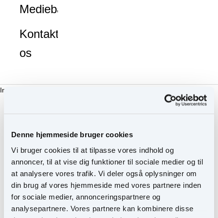
Mediebank
Kontakt
os
Indkøbskurv
Du skal være logget ind for at se dette produkt.
Denne hjemmeside bruger cookies
Vi bruger cookies til at tilpasse vores indhold og
Anvendelse
annoncer, til at vise dig funktioner til sociale medier og til
Anvendelse
at analysere vores trafik. Vi deler også oplysninger om
Anvend applikatoren til let og glidende påføring på læberne.
din brug af vores hjemmeside med vores partnere inden
Anvendes alene eller ovenpå lip pencil eller læbestift.
for sociale medier, annonceringspartnere og
Din indkøbskurv er tom
Ingredienser
analysepartnere. Vores partnere kan kombinere disse