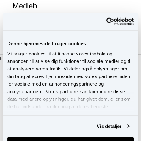
Mediebank
Kontakt
os
Denne hjemmeside bruger cookies
Vi bruger cookies til at tilpasse vores indhold og
Indkøbskurv
annoncer, til at vise dig funktioner til sociale medier og til
at analysere vores trafik. Vi deler også oplysninger om
Du skal være logget ind for at se dette produkt.
din brug af vores hjemmeside med vores partnere inden
for sociale medier, annonceringspartnere og
Din indkøbskurv er tom
analysepartnere. Vores partnere kan kombinere disse
data med andre oplysninger, du har givet dem, eller som
Fortsæt med at handle
Anvendelse
de har indsamlet fra din brug af deres tjenester.
Anvendelse
Påfør over hele øjenlåget for et enkelt øjenskygge-look, eller
kombiner med komplementære skygger.
Vis detaljer
Ingredienser