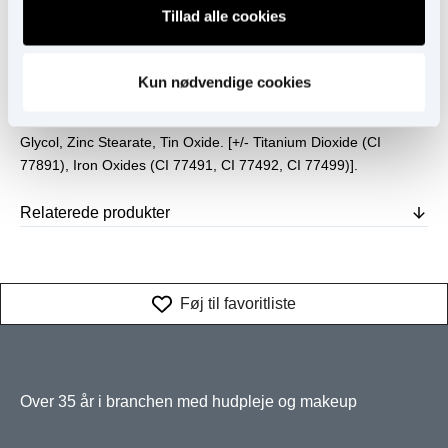
Ingredienser
Tillad alle cookies
Supernova
Mica, Synthetic Fluorphlogopite, Octyldodecyl Stearoyl Stearate,
Caprylic/Capric Triglyceride, Boron Nitride, Butyrospermum
Kun nødvendige cookies
Parkii (Shea) Butter, Simmondsia Chinensis (Jojoba) Seed Oil,
Punica Granatum Seed Oil, Pinus Strobus Bark Extract, Caprylyl
Glycol, Zinc Stearate, Tin Oxide. [+/- Titanium Dioxide (CI
77891), Iron Oxides (CI 77491, CI 77492, CI 77499)].
Relaterede produkter
Føj til favoritliste
Over 35 år i branchen med hudpleje og makeup